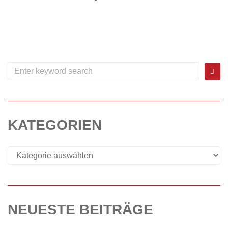
Wenndecup 2019 Auch in diesem Jahr hatten wir wieder eine großartige Beteiligung sowie jede Menge Spaß und spannende Spiele bei unserem WenndeCup. So konnten wir erneut zahlreiche Pokale und...
WEITERLESEN
0
KATEGORIEN
NEUESTE BEITRÄGE