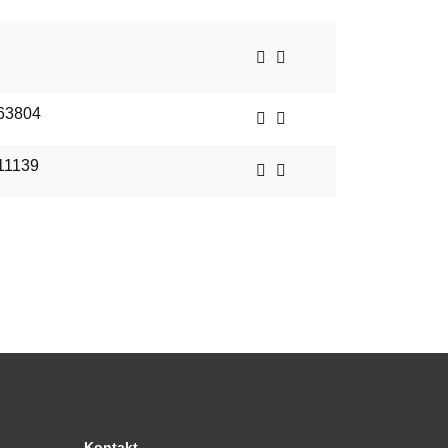
263804
11139
Kontakt