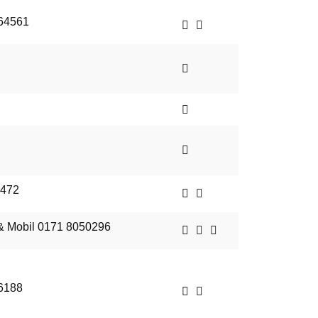
764561
8472
 & Mobil 0171 8050296
6188