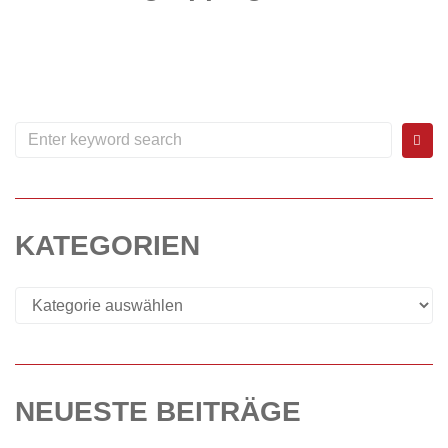
Aktuell können wir für unsere Schülergruppe keine Trainingszeiten anbieten - hierfür fehlen unserer Sparte derzeit Trainer. Spielst Du Badminton, bist Trainer oder traust Dir zu, das Training zu übernehmen?...
WEITERLESEN
0
KATEGORIEN
NEUESTE BEITRÄGE