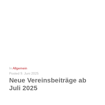
Die Tischtennis Sparte des TuS Lachendorf veranstaltet am Samstag, den 06.09.2025 einen „Tag der offenen Tür“ für alle am Tischtennissport interessierten Kinder. Gerne heißen wir auch am Tischtennis interessierte...
WEITERLESEN
0
In
Allgemein
Posted
9. Juni 2025
Neue Vereinsbeiträge ab
Juli 2025
15 Jahre lang waren die Mitgliedsbeiträge des TuS Lachendorf stabil. Um die allgemeinen Kostensteigerungen aufzufangen und die finanziellen Grundlagen des Vereins zu sichern, wurden nun durch Beschluß der Jahreshauptversammlung...