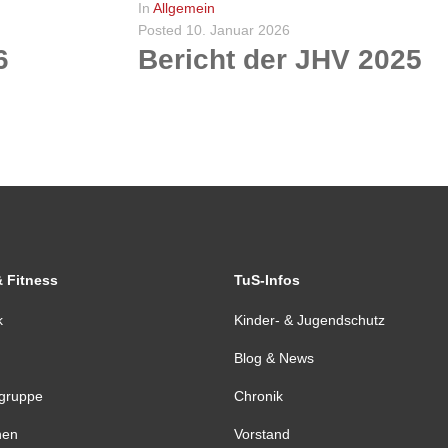
In
Allgemein
Posted
10. Januar 2026
6
Bericht der JHV 2025
Lesen Sie hier den Bericht zur Jahreshauptversammlung vom 07.03.2025 und erfahren, was beschlossen und verkündet wurde.
WEITERLESEN
0
& Fitness
TuS-Infos
k
Kinder- & Jugendschutz
Blog & News
tgruppe
Chronik
nen
Vorstand