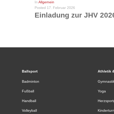
In
Allgemein
Posted
17. Februar 2026
Einladung zur JHV 202
Hiermit laden wir frist- und formgerecht alle Mitglieder, Förderer und Sponsoren zu unserer Jahreshauptversammlung am 06. März 2026 um 20 Uhr im Sportheim Lachte-Stadion Jarnser Str. 39 ein. Auch...
WEITERLESEN
0
Ballsport
Athletik 
Badminton
Gymnasti
Fußball
Yoga
Handball
Herzspor
Volleyball
Kindertur