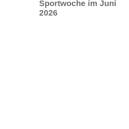
Sportwoche im Juni
2026
Liebe Freunde und Sportbegeisterte des TuS Lachendorf! Anlässlich unseres 100-jährigen Jubiläums veranstalten wir vom 13. bis 20. Juni 2026 eine Sportwoche mit viel Spiel, Spaß und Sport für Groß...
WEITERLESEN
0