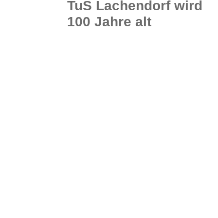
TuS Lachendorf wird
100 Jahre alt
Liebe Mitglieder, Freunde und Förderer des TuS Lachendorf e.V. von 1926 In diesem Jahr blickt der Turn- und Sportverein Lachendorf auf sein 100-jähriges Bestehen zurück. Dieses Ereignis soll natürlich...
WEITERLESEN
0