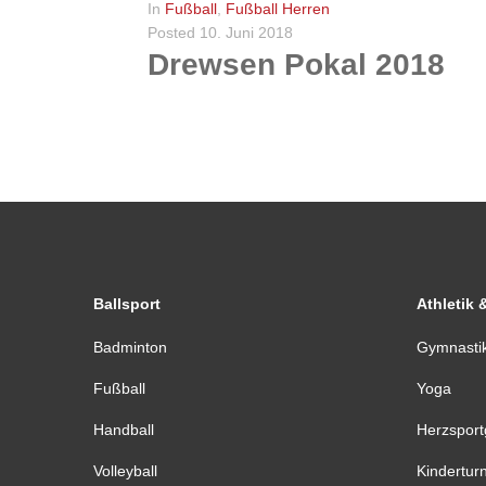
In
Fußball
,
Fußball Herren
Posted
10. Juni 2018
Drewsen Pokal 2018
Drewsen Pokal 2018 Am 8. Juni haben wir wieder das Turnier um den Drewsen Pokal ausgetragen - der Tag war wieder mal ein voller Erfolg. Sehen Sie hier einige...
WEITERLESEN
0
Ballsport
Athletik 
Badminton
Gymnasti
Fußball
Yoga
Handball
Herzspor
Volleyball
Kindertur