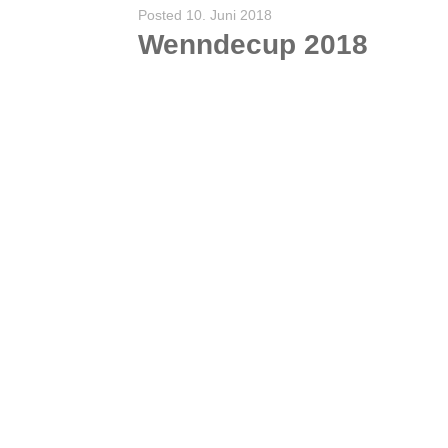
Posted
10. Juni 2018
Wenndecup 2018
Wenndecup 2018 Bei bestem Wetter und sommerlichen Temperaturen spielten wieder zahlreiche Jugendmannschaften um Pokale und Medaillen unseres Wenndecups am 9. Juni 2019. Es hatten alle viel Spaß und wir
WEITERLESEN
0