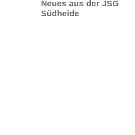
Neues aus der JSG
Südheide
U14, U15 und U16 Jugendteams steigen in die Bezirksliga auf! Die Hinrunde in den Kreisligen war ein voller Erfolg – gleich drei Mannschaften der JSG Südheide 09 schafften den...
WEITERLESEN
0