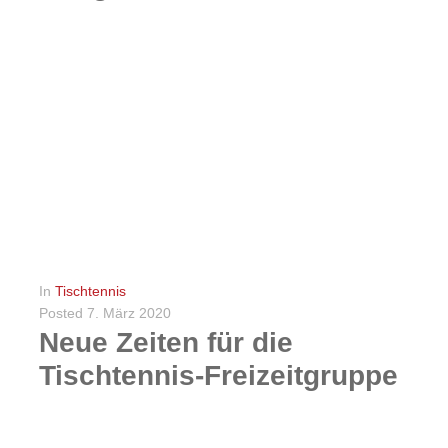
Liebe Vereinsmitglieder, liebe Freunde und Förderer des TuS Lachendorf e.V.! Wieder möchte ich die Gelegenheit nutzen und mich bei allen ehrenamtlichen Trainern, Übungsleitern, Helfern und allen, die sonst noch...
WEITERLESEN
0
In
Tischtennis
Posted
7. März 2020
Neue Zeiten für die
Tischtennis-Freizeitgruppe
Seit Januar 2020 gibt es im TuS Lachendorf die Freizeitgruppe Tischtennis. Dabei spielen wir in einer zwanglosen Gruppe mit Spaß und Freude. Wenn auch Du zum Tischtennis Lust hast...