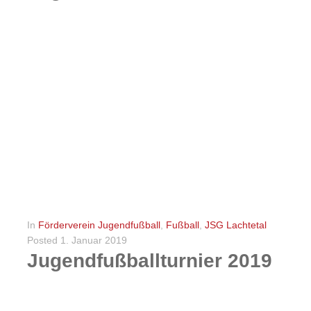
JETZT ANMELDEN,EURE CHANCE ZUM SIEG! Liebe Fußballfreunde,zum zwölften Mal veranstalten wir in 2020 wieder das große Jugendfußballturnier in Lachendorf. Das Turnier um unsere Pokale ist immer ein besonderes Higlight...
WEITERLESEN
0
In
Förderverein Jugendfußball
,
Fußball
,
JSG Lachtetal
Posted
1. Januar 2019
Jugendfußballturnier 2019
JETZT ANMELDEN,EURE CHANCE ZUM SIEG! Liebe Fußballfreunde,zum elften Mal veranstalten wir in 2019 wieder das große Jugendfußballturnier in Lachendorf. Das Turnier um unsere Pokale ist immer ein besonderes Higlight...