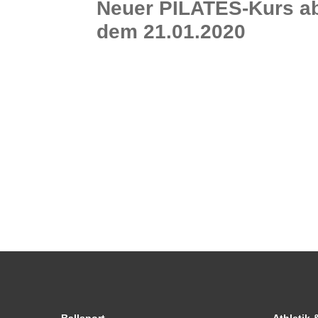
Neuer PILATES-Kurs a
dem 21.01.2020
PILATES-Workout für Anfänger PILATES ist eine sanfte, aber überaus wirkungsvolle Trainingsmethode für den Körper und auch den Geist - ein systematisches Körpertraining, erfunden und entwickelt von Joseph H. Pilates....
WEITERLESEN
0