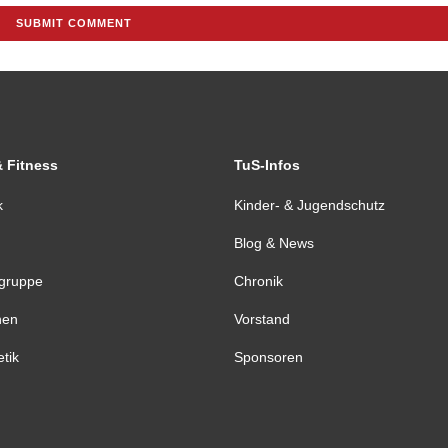
& Fitness
TuS-Infos
k
Kinder- & Jugendschutz
Blog & News
tgruppe
Chronik
nen
Vorstand
etik
Sponsoren