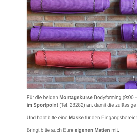
Für die beiden
Montagskurse
Bodyforming (9:00 –
im Sportpoint
(Tel. 28282) an, damit die zulässig
Und habt bitte eine
Maske
für den Eingangsbereich
Bringt bitte auch Eure
eigenen Matten
mit.