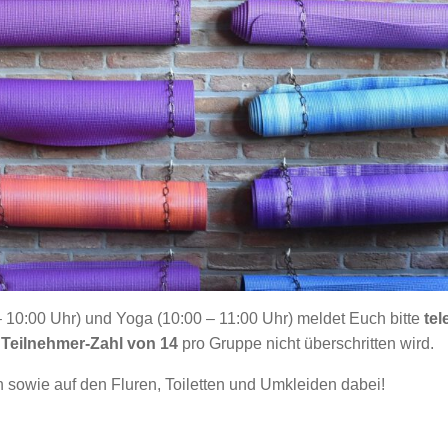
 10:00 Uhr) und Yoga (10:00 – 11:00 Uhr) meldet Euch bitte
tel
e
Teilnehmer-Zahl von 14
pro Gruppe nicht überschritten wird.
 sowie auf den Fluren, Toiletten und Umkleiden dabei!