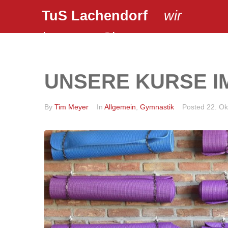
TuS Lachendorf
wir
bewegen Sie …
UNSERE KURSE I
By
Tim Meyer
In
Allgemein
,
Gymnastik
Posted
22. Ok