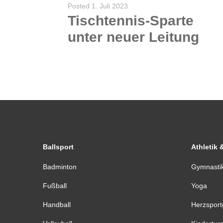
Posted
1. Juli 2023
Tischtennis-Sparte
unter neuer Leitung
Andreas Felgentreu hat nach jahrelanger Leitung der Tischtennissparte die Leitung abgegeben. Ab sofort übernimmt Marc Zimmermann und ist für alle Fragen rund um den Tischtennis für Euch zur Verfügung....
WEITERLESEN
0
Ballsport
Athletik 
Badminton
Gymnasti
Fußball
Yoga
Handball
Herzspor