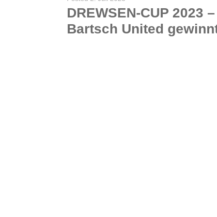
DREWSEN-CUP 2023 –
Bartsch United gewinn
Nach vier Jahren Corona bedingter Absagen konnten wir unser Turnier in diesem Jahr endlich wieder durchführen. Leider hatte uns das Wetter am Donnerstag einen Strich durch die Rechnung gemacht,...
WEITERLESEN
0