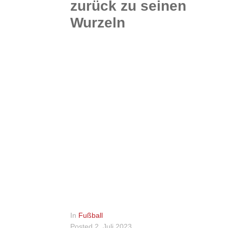
zurück zu seinen
Wurzeln
Er ist wieder da, wo alles angefangen hat: Ex-Fußballprofi Konstantin „Kocka“ Rausch wechselt vom SC Vorwerk II in die 1. Kreisklasse zur SG Lachendorf- Beedenbostel. Er möchte in seiner...
WEITERLESEN
0
In
Fußball
Posted
2. Juli 2023