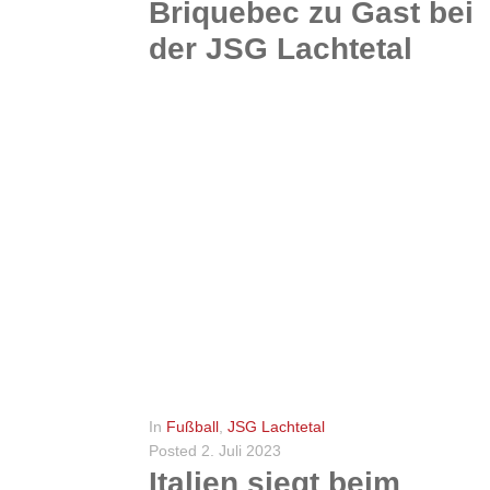
Briquebec zu Gast bei
der JSG Lachtetal
Austausch der Fußballjugend vom 01.-07.07.2023 Im letzten Jahr durften wir einen unvergesslichen Austausch mit dem UC Briquebec in der Normandie genießen, bereits ein Jahr später durften wir nun die...
WEITERLESEN
0
In
Fußball
,
JSG Lachtetal
Posted
2. Juli 2023
Italien siegt beim