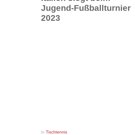
Jugend-Fußballturnier
2023
Bei den vielen Jugendturnieren im Sommer darf im Landkreis Celle ein Fußballturnier nicht fehlen: der Wennde-Cup in Lachendorf. Während in den Altersklassen U10, U12, U14 und U15 im Modus...
WEITERLESEN
0
In
Tischtennis