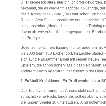
„Hier kenne ich alles, hier bin ich groß geworden.
bekommt, die es verdient“, sagt der 33-Jährige, d
der 3. Kreisklasse kickte. „Das war schön. Ich hab
Rausch. Acht Spiele absolvierte er und erzielte 19 
nicht absehbar. „Natürlich möchte ich im Training u
davon ab, wie er beruflich eingespannt ist. Er arbe
als Profispieler.
Bevor seine Karriere losging – unter anderem mit V
bis 2003 beim TuS Lachendorf. Im Lachte-Stadion g
sich auf die Zusammenarbeit mit seinen neuen Tea
Spielern, die schon höherklassig gespielt haben. 
anderem Yalcin Agackiran, der zuletzt in der Oberli
1. Fußball-Kreisklasse: Ex-Profi wechselt zur
Das Team von Trainer Ilas Ahrens steht nach dem A
zunächst keine Rede, langfristig soll es aber wie
die jungen Spieler zu unterstützen. „Und hoffentli