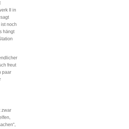
t
rk II in
 sagt
 ist noch
as hängt
Station
endlicher
ch freut
n paar
r
t zwar
lfen,
machen“,