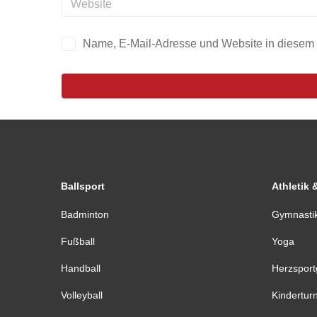
Name, E-Mail-Adresse und Website in diesem
Ballsport
Athletik 
Badminton
Gymnasti
Fußball
Yoga
Handball
Herzspor
Volleyball
Kindertur