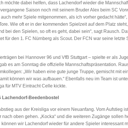
 Ich möchte dabei helfen, dass Lachendorf wieder die Mannschaf
er vergangene Saison noch mit seinem Bruder Alex beim SC Vorwe
e auch mehr Spiele mitgenommen, als ich vorher gedacht hätte“,
Tore. Wie oft er in der kommenden Spielzeit auf dem Platz steht,
nd bei den Spielen, so oft es geht, dabei sein“, sagt Rausch. D
itet für den 1. FC Nürnberg als Scout. Der FCN war seine letzte 
erträgen bei Hannover 96 und VfB Stuttgart – spielte er als Jug
ab es am Sonntag die offizielle Mannschaftspräsentation. Raus
mkollegen: „Wir haben eine gute junge Truppe, gemischt mit ei
Damit können wir was aufbauen.“ Ebenfalls neu im Team ist unte
ga für MTV Eintracht Celle kickte.
 SG Lachendorf-Beedenbostel
bstieg aus der Kreisliga vor einem Neuanfang. Vom Aufstieg is
der nach oben gehen. „Kocka“ und die weiteren Zugänge sollen he
ch können wir Lachendorf wieder für andere Spieler interessant 