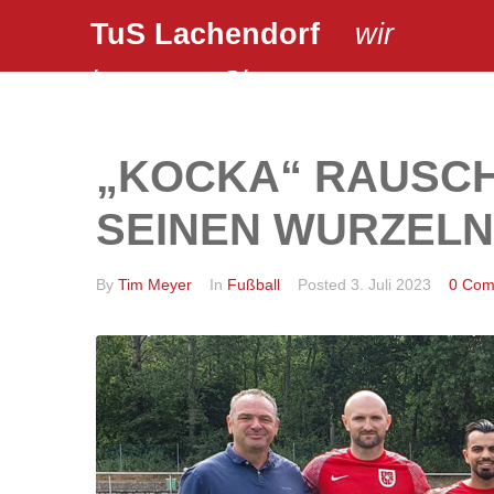
TuS Lachendorf
wir
bewegen Sie …
„KOCKA“ RAUSCH
SEINEN WURZELN
By
Tim Meyer
In
Fußball
Posted
3. Juli 2023
0 Com