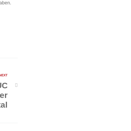
haben.
NEXT
UC
er
al