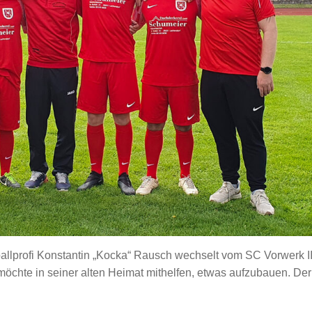
allprofi Konstantin „Kocka“ Rausch wechselt vom SC Vorwerk II 
möchte in seiner alten Heimat mithelfen, etwas aufzubauen. D